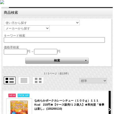
商品検索
キーワード検索
価格帯検索
円 ～
円
1 / 1ページ
（全13件）
NEW
PICK UP
なめらかポークカレーシチュー（１００ｇ）１１１
Kcal 210円★【ケース販売/１２袋入】★和光堂「食事
は楽し」 (155200110)