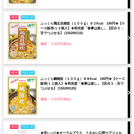
NEW
PICK UP
ふっくら鶏五目雑炊（１００ｇ）９２Kcal 190円★【ケ
ース販売/１２袋入】★和光堂「食事は楽し」【区分３：
舌でつぶせる】 (155200115)
価格： 2,322円(税込)
NEW
PICK UP
ふっくら鯛雑炊（１００ｇ）８８Kcal 190円★【ケース
販売/１２袋入】★和光堂「食事は楽し」【区分３：舌で
つぶせる】 (155200125)
価格： 2,322円(税込)
NEW
PICK UP
★安いっ!!★オーラルプラス うるおい口腔ケアジェル