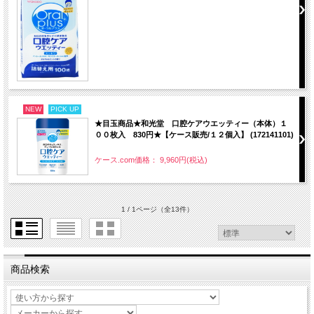
NEW
PICK UP
★目玉商品★和光堂 口腔ケアウエッティー（本体）１
００枚入 830円★【ケース販売/１２個入】 (172141101)
ケース.com価格： 9,960円(税込)
1 / 1ページ
（全13件）
商品検索