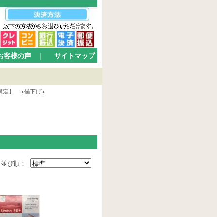
お客様の声
｜
サイトマップ
限定】
★値下げ★
並び順：