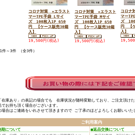
コロナ
コロナ対策 ★エラスト
コロナ対策 ★エラスト
マーTP
マーTPE手袋 Lサイ
マーTPE手袋 Mサイ
ズ 100
ズ 100枚入1P 650
ズ 100枚入1P 650
円 【
円 【ケース販売30箱
円 【ケース販売30箱
入】
入】
入】
19,50
19,500円
(税込)
19,500円
(税込)
1件～3件 （全3件）
「在庫あり」の表記の場合でも 在庫状況が随時変動しており、ご注文頂けた
品でお持ち頂く場合がございます。
の場合はご連絡をいれさせて頂きますので ご了承のほどよろしくお願いいた
ご利用案内
納期について
■返品交換について