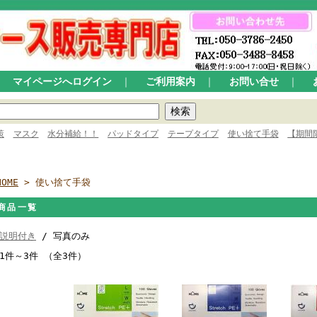
｜
マイページへログイン
｜
ご利用案内
｜
お問い合せ
｜
策
マスク
水分補給！！
パッドタイプ
テープタイプ
使い捨て手袋
【期間
HOME
> 使い捨て手袋
商品一覧
説明付き
/ 写真のみ
1件～3件 （全3件）