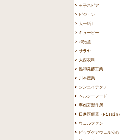
王子ネピア
ピジョン
大一紙工
キューピー
和光堂
サラヤ
大西衣料
協和発酵工業
川本産業
シンエイテクノ
ヘルシーフード
宇都宮製作所
日進医療器（Nissin）
ウェルファン
ピップケアウェル安心