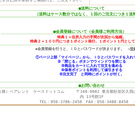
■送料について
（送料はケース数分ではなく、１回のご注文につき１送
■会員登録について（会員様ご利用方法）
特典１＝住所入力の手間が次回から短縮。
特典２＝１００円につき１ポイント発行。１ポイント１円として
◆会員登録を行うと、ＩＤとパスワードが決まります。 →
登
①ページ上部「マイページ」から、ＩＤとパスワードを入れ
②「閉じる」ボタンでウィンドウを閉じる
③商品をカートに入れて注文を進める
④保有ポイントを利用して値引きする
⑤注文完了 と同時にポイントが付く。
■お問い合わせ
株）ペアレント ケースドットコム 〒168-0082 東京都杉並区久我山1
内 13号館1F
TEL：050-3786-2450 FAX：050-3488-8458