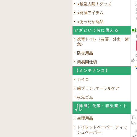
★緊急入院！グッズ
★発掘アイテム
★あったか商品
■
いざという時に備える
携帯トイレ（災害・外出・緊
急）
防災用品
済
簡易間仕切
【メンテナンス】
カイロ
歯ブラシ,オーラルケア
杖先ゴム
【排泄】失禁・軽失禁・ト
イレ
※
生理用品
トイレットペーパー.ティッ
※
シュペーパー
上