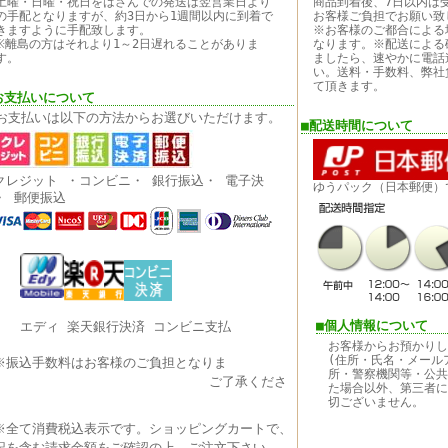
土曜・日曜・祝日をはさんでの発送は翌営業日より
商品到着後、7日以内は
の手配となりますが、約3日から1週間以内に到着で
お客様ご負担でお願い致
きますように手配致します。
※お客様のご都合による
※離島の方はそれより1～2日遅れることがありま
なります。※配送による
す。
ましたら、速やかに電話
い。送料・手数料、弊社
て頂きます。
お支払いについて
お支払いは以下の方法からお選びいただけます。
■配送時間について
クレジット ・コンビニ・ 銀行振込・ 電子決
ゆうパック（日本郵便）
・
郵便振込
■個人情報について
エディ 楽天銀行決済 コンビニ支払
お客様からお預かりし
(住所・氏名・メール
振込手数料はお客様のご負担となりま
所・警察機関等・公共
す。
ご了承くださ
た場合以外、第三者に
い。
切ございません。
全て消費税込表示です。ショッピングカートで、
記を含む請求金額をご確認の上、ご注文下さい。