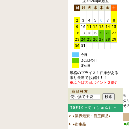
＜
2026年8月
＞
日
月
火
水
木
金
土
1
2
3
4
5
6
7
8
9
10
11
12
13
14
15
16
17
18
19
20
21
22
23
24
25
26
27
28
29
30
31
今日
ふたばの日
定休日
破格のプライス！在庫がある
限り最速でお届け！！
※ふたばの日ポイント２倍♪
商品検索
※
欠
そ
TOPIC～旬（しゅん）～
★業界最安・目玉商品★
■
★衛生品