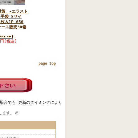
対策 ★エラスト
E手袋 Sサイ
枚入1P 650
ケース販売30箱
0円
(税込)
page top
場合でも 更新のタイミングにより
します。※