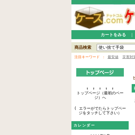
カートをみる
商品検索
注目キーワード
最安値
災害対
↑ ↑ ↑ ↑ ↑
トップページ（最初のペー
ジ）へ
( エラーがでたらトップペー
ジをタッチして下さい）
カレンダー