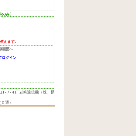
料のみ）
使えます。
録画面へ
てログイン
-7-41 岩崎通信機（株）構
 （直通）