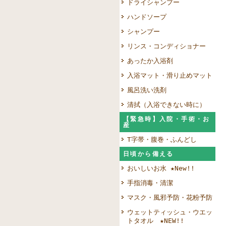
ドライシャンプー
ハンドソープ
シャンプー
リンス・コンディショナー
あったか入浴剤
入浴マット・滑り止めマット
風呂洗い洗剤
清拭（入浴できない時に）
【緊急時】入院・手術・お
産
T字帯・腹巻・ふんどし
日頃から備える
おいしいお水 ★New!!
手指消毒・清潔
マスク・風邪予防・花粉予防
ウェットティッシュ・ウエッ
トタオル ★NEW!!